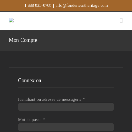
Passer
1 888 835-0708
|
info@fonderieartheritage.com
au
contenu
Mon Compte
Connexion
Identifiant ou adresse de messagerie
*
Mot de passe
*